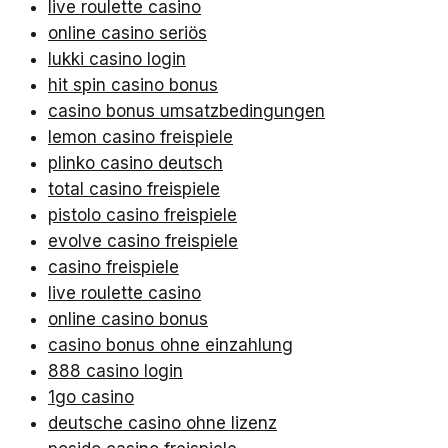
live roulette casino
online casino seriös
lukki casino login
hit spin casino bonus
casino bonus umsatzbedingungen
lemon casino freispiele
plinko casino deutsch
total casino freispiele
pistolo casino freispiele
evolve casino freispiele
casino freispiele
live roulette casino
online casino bonus
casino bonus ohne einzahlung
888 casino login
1go casino
deutsche casino ohne lizenz