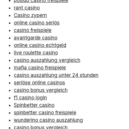
posido casino freispiele
rant casino
Casino zypern
online casino seriös
casino freispiele
avantgarde casino
online casino echtgeld
live roulette casino
casino auszahlung vergleich
mafia casino freispiele
casino auszahlung unter 24 stunden
seriöse online casinos
casino bonus vergleich
f1 casino login
Spinbetter casino
spinbetter casino freispiele
wunderino casino auszahlung
casino bonus vergleich